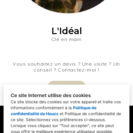
L'Idéal
Clé en main
Vous souhaitez un devis ? Une visite ? Un
conseil ? Contactez-moi !
En savoir +
Ce site Internet utilise des cookies
Ce site stocke des cookies sur votre appareil et traite vos
informations conformément à la
Politique de
confidentialité de Houzz
et
Politique de confidentialité de
51 rue de Licellion 22120 Hillion Côtes d'Armor
ce site
. Sélectionnez vos préférences ci-dessous.
+33 6 64 46 46 65
Lorsque vous cliquez sur "Tout accepter", ce site peut
vous offrir la meilleure expérience utilisateur possible.